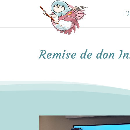
L’A
Remise de don I