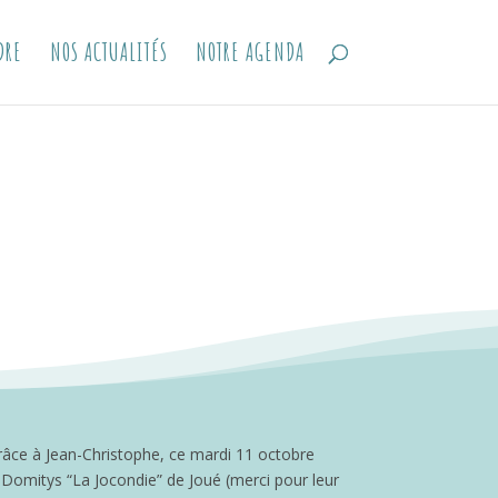
DRE
NOS ACTUALITÉS
NOTRE AGENDA
râce à Jean-Christophe, ce mardi 11 octobre
 Domitys “La Jocondie” de Joué (merci pour leur