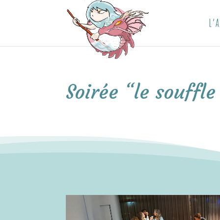
L’A
Soirée “le souffl